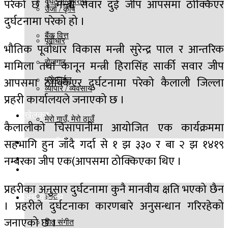
परेको छ । मन्त्री सवार दुई जीप आपसमा ठोक्किएर
दुर्घटना/अपराध
उर्जा / कृषि
दुर्घटनामा परेको हो ।
बैंक वित्त
पूर्वाधार
भौतिक पूर्वाधार विकास मन्त्री सुरेन्द्र पाल र आन्तरिक
मामिला तथा कानून मन्त्री हिरासिंह सार्की सवार जीप
रोजगार
आपसमा ठोक्किएर दुर्घटनामा परेको कैलाली जिल्ला
प्रोफाईल
व्यापार / व्यवसाय
प्रहरी कार्यालयले जनाएको छ ।
खेलकुद
मेरो गाउँ, मेरो ठाउँ
कैलालीको चिसापानीमा आयोजित एक कार्यक्रममा
सहभागि हुन जाँदै गर्दा से १ झ ३३० र बा २ झ १४१९
विज्ञान प्रविधि
नम्बरका जीप एक(आपसमा ठोक्किएका थिए ।
बिश्व
मनोरञ्जन
प्रहरीका अनुसार दुर्घटनामा कुनै मानवीय क्षति भएको छैन
ईभेंट
अर्थ वाणिज्य
। प्रहरीले दुर्घटनाका कारणबारे अनुसन्धान गरिरहेको
जनाएको छ ।
गित संगीत