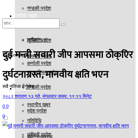
गण्डकी प्रदेश
प्रदेश न्युज
मदेश प्रदेश
प्रदेश न. १
लुम्बिनी प्रदेश
दुई मन्त्री सवारी जीप आपसमा ठोक्एिर
No Result
वागमती प्रदेश
कर्णाली प्रदेश
दुर्घटनाग्रस्त, मानवीय क्षति भएन
सुदूरपश्चिम प्रदेश
सबै नतिजा हेर्नुहोस्
गण्डकी प्रदेश
स्थानीय तह
२०८२ श्रावण १३ गते, मंगलवार समय: १९:११ मिनेट
स्थानीय खबर
0
0
मदेश प्रदेश
0
गतिविधि
लुम्बिनी प्रदेश
दुर्घटना/अपराध