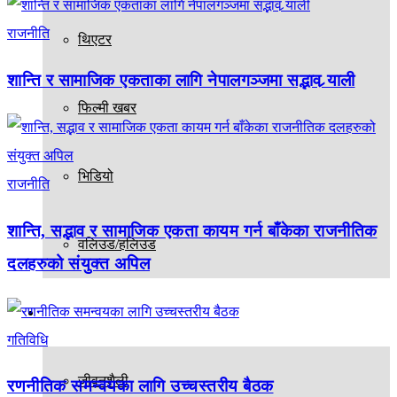
राजनीति
थिएटर
शान्ति र सामाजिक एकताका लागि नेपालगञ्जमा सद्भाव र्‍याली
फिल्मी खबर
भिडियो
राजनीति
शान्ति, सद्भाव र सामाजिक एकता कायम गर्न बाँकेका राजनीतिक
वलिउड/हलिउड
दलहरुको संयुक्त अपिल
अन्य
गतिविधि
जीवनशैली
रणनीतिक समन्वयका लागि उच्चस्तरीय बैठक