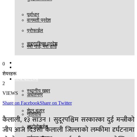
पूर्वाधार
वागमती प्रदेश
प्रोफाईल
सुदूरपश्चिम प्रदेश
मेरो गाउँ, मेरो ठाउँ
बिश्व
0
स्थानीय तह
शेयरहरू
अर्थ वाणिज्य
2
स्थानीय खबर
VIEWS
अर्थतन्त्र
Share on Facebook
Share on Twitter
शेएर बजार
गतिविधि
कैलाली, १३ साउन । सुदूरपश्चिम सरकारका दुई मन्त्रीको
आटोमोबाईल
जीप आज दिउसो कैलाली जिल्लाको लम्कीमा दृर्घंटनामा