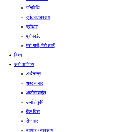
गतिविधि
दुर्घटना/अपराध
पूर्वाधार
प्रोफाईल
मेरो गाउँ, मेरो ठाउँ
बिश्व
अर्थ वाणिज्य
अर्थतन्त्र
शेएर बजार
आटोमोबाईल
उर्जा / कृषि
बैंक वित्त
रोजगार
व्यापार / व्यवसाय