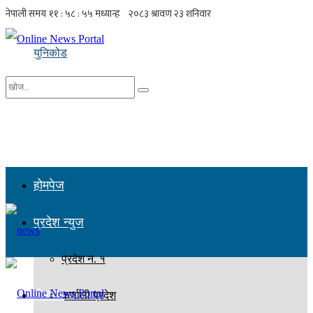
युनिकोड
No Result
सबै नतिजा हेर्नुहोस्
होमपेज
प्रदेश न्युज
प्रदेश न. १
होमपेज
कर्णाली प्रदेश