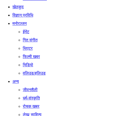
खेलकुद
विज्ञान प्रविधि
मनोरञ्जन
ईभेंट
गित संगीत
थिएटर
फिल्मी खबर
भिडियो
वलिउड/हलिउड
अन्य
जीवनशैली
धर्म-संस्कृति
रोचक खबर
लेख/ साहित्य