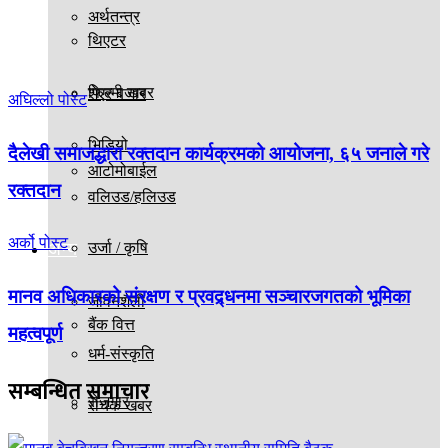
अर्थतन्त्र
थिएटर
फिल्मी खबर
शेएर बजार
अघिल्लो पोस्ट
भिडियो
दैलेखी समाजद्धारा रक्तदान कार्यक्रमको आयोजना, ६५ जनाले गरे
आटोमोबाईल
रक्तदान
वलिउड/हलिउड
अर्को पोस्ट
अन्य
उर्जा / कृषि
मानव अधिकारको संरक्षण र प्रवद्र्धनमा सञ्चारजगतको भूमिका
जीवनशैली
बैंक वित्त
महत्वपूर्ण
धर्म-संस्कृति
सम्बन्धित
समाचार
रोजगार
रोचक खबर