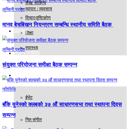
लेख/ साहित्य
व्यापार / व्यवसाय
लुम्बिनी प्रदेश
विचार/दृष्टिकोण
मानव बेचबिखन नियन्त्रण सम्बन्धि स्थानीय समिति बैठक
खेलकुद
शिक्षा
स्वास्थ्य
लुम्बिनी प्रदेश
विज्ञान प्रविधि
संयुक्त परियोजना समीक्षा बैठक सम्पन्न
मनोरञ्जन
गतिविधि
ईभेंट
बाँके युनेस्को क्लबको ३७ औं साधारणसभा तथा स्थापना दिवस
सम्पन्न
गित संगीत