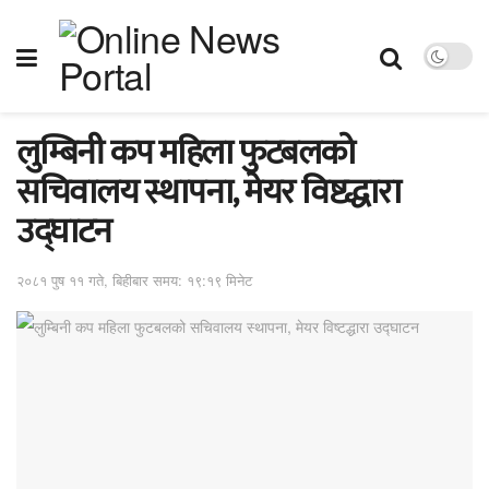
लुम्बिनी कप महिला फुटबलको
सचिवालय स्थापना, मेयर विष्टद्धारा
उद्घाटन
२०८१ पुष ११ गते, बिहीबार समय: १९:१९ मिनेट