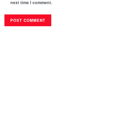
next time I comment.
देबकी मिडिया प्रालि
सूचना बिभाग दर्ता नम्बर : ३३९४-२०७८/७९
नेपालगंज -१३ बुलवुलिया शान्तिनगर
ठेगाना :
९८५८०३३४५०
मोबाईल न. :
goretonewsnpj@gmail.com
ई-मेल :
हाम्रो टिम