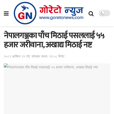
नेपालगञ्जका पाँच मिठाई पसललाई ५५
हजार जरीवाना, अखाद्य मिठाई नष्ट
२०८१ आश्विन २१ गते, सोमबार समय: १९:०८ मिनेट