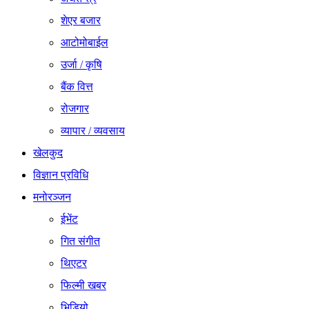
शेएर बजार
आटोमोबाईल
उर्जा / कृषि
बैंक वित्त
रोजगार
व्यापार / व्यवसाय
खेलकुद
विज्ञान प्रविधि
मनोरञ्जन
ईभेंट
गित संगीत
थिएटर
फिल्मी खबर
भिडियो