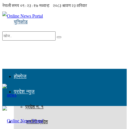
युनिकोड
No Result
सबै नतिजा हेर्नुहोस्
होमपेज
प्रदेश न्युज
प्रदेश न. १
होमपेज
कर्णाली प्रदेश