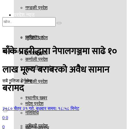
गण्डकी प्रदेश
प्रदेश न्युज
मदेश प्रदेश
प्रदेश न. १
लुम्बिनी प्रदेश
बाँके प्रहरीद्धारा नेपालगञ्जमा साढे १०
No Result
वागमती प्रदेश
कर्णाली प्रदेश
लाख मूल्य बराबरको अवैध सामान
सुदूरपश्चिम प्रदेश
सबै नतिजा हेर्नुहोस्
गण्डकी प्रदेश
स्थानीय तह
बरामद
स्थानीय खबर
मदेश प्रदेश
२०८० चैत्र २१ गते, बुधबार समय: १८:५८ मिनेट
गतिविधि
0
0
लुम्बिनी प्रदेश
0
दुर्घटना/अपराध