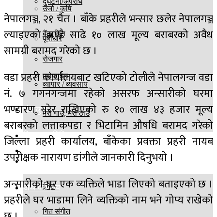
दुर्घटना/अपराध
उर्जा / कृषि
नेपालगञ्ज, २१ चैत । बाँके प्रहरीले भन्सार छलेर नेपालगञ्ज
ल्याइएको झण्डै साढे १० लाख मूल्य बराबरको अवैध
बैंक वित्त
पूर्वाधार
सामग्री बरामद गरेको छ ।
रोजगार
वडा प्रहरी कार्यालयबाट खटिएको टोलीले नेपालगन्ज वडा
प्रोफाईल
व्यापार / व्यवसाय
नं. ७ गगनगन्जमा रहेको असरफ अन्सारीको घरमा
भण्डारण गरेर राखिएको रु १० लाख ४३ हजार मूल्य
खेलकुद
मेरो गाउँ, मेरो ठाउँ
बराबरको लत्ताकपडा र भिटामिन औषधि बरामद गरेको
विज्ञान प्रविधि
जिल्ला प्रहरी कार्यालय, बाँकेका प्रवक्ता प्रहरी नायब
बिश्व
उपरीक्षक नारायण डांगीले जानकारी दिनुभयो ।
मनोरञ्जन
अन्सारीको घर एक व्यक्तिले भाडा लिएको बताइएको छ ।
ईभेंट
अर्थ वाणिज्य
प्रहरीले घर भाडामा लिने व्यक्तिको नाम भने गोप्य राखेको
छ ।
गित संगीत