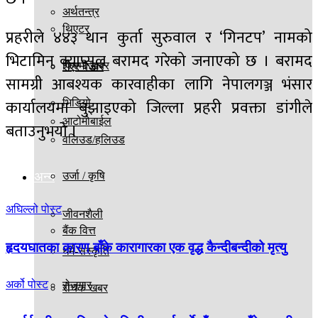
अर्थतन्त्र
थिएटर
प्रहरीले ४४३ थान कुर्ता सुरुवाल र ‘गिनटप’ नामको
भिटामिन क्याप्सुल बरामद गरेको जनाएको छ । बरामद
फिल्मी खबर
शेएर बजार
सामग्री आबश्यक कारवाहीका लागि नेपालगञ्ज भंसार
कार्यालयमा बुझाइएको जिल्ला प्रहरी प्रवक्ता डांगीले
भिडियो
आटोमोबाईल
बताउनुभयो ।
वलिउड/हलिउड
अन्य
उर्जा / कृषि
अघिल्लो पोस्ट
जीवनशैली
बैंक वित्त
हृदयघातका कारण बाँके कारागारका एक वृद्ध कैन्दीबन्दीको मृत्यु
धर्म-संस्कृति
अर्को पोस्ट
रोजगार
रोचक खबर