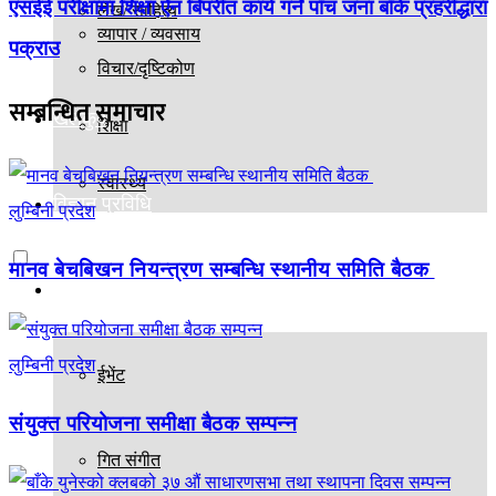
एसईई परीक्षामा शिक्षा ऐन बिपरीत कार्य गर्ने पाँच जना बाँके प्रहरीद्धारा
लेख/ साहित्य
व्यापार / व्यवसाय
पक्राउ
विचार/दृष्टिकोण
सम्बन्धित
समाचार
खेलकुद
शिक्षा
स्वास्थ्य
विज्ञान प्रविधि
लुम्बिनी प्रदेश
मानव बेचबिखन नियन्त्रण सम्बन्धि स्थानीय समिति बैठक
मनोरञ्जन
लुम्बिनी प्रदेश
ईभेंट
संयुक्त परियोजना समीक्षा बैठक सम्पन्न
गित संगीत