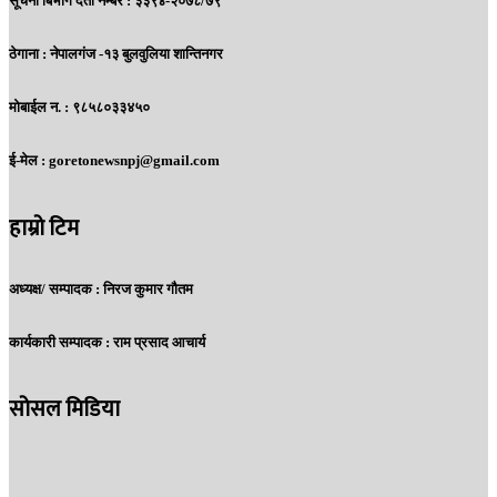
सूचना बिभाग दर्ता नम्बर : ३३९४-२०७८/७९
ठेगाना :
नेपालगंज -१३ बुलवुलिया शान्तिनगर
मोबाईल न. :
९८५८०३३४५०
ई-मेल :
goretonewsnpj@gmail.com
हाम्रो टिम
अध्यक्ष/ सम्पादक :
निरज कुमार गौतम
कार्यकारी सम्पादक :
राम प्रसाद आचार्य
सोसल मिडिया