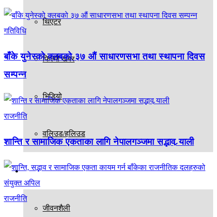
थिएटर
गतिविधि
बाँके युनेस्को क्लबको ३७ औं साधारणसभा तथा स्थापना दिवस
फिल्मी खबर
सम्पन्न
भिडियो
राजनीति
वलिउड/हलिउड
शान्ति र सामाजिक एकताका लागि नेपालगञ्जमा सद्भाव र्‍याली
अन्य
राजनीति
जीवनशैली