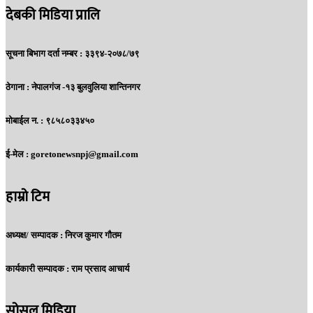
देबकी मिडिया प्रालि
सूचना बिभाग दर्ता नम्बर : ३३९४-२०७८/७९
ठेगाना :
नेपालगंज -१३ बुलवुलिया शान्तिनगर
मोबाईल न. :
९८५८०३३४५०
ई-मेल :
goretonewsnpj@gmail.com
हाम्रो टिम
अध्यक्ष/ सम्पादक :
निरज कुमार गौतम
कार्यकारी सम्पादक :
राम प्रसाद आचार्य
सोसल मिडिया