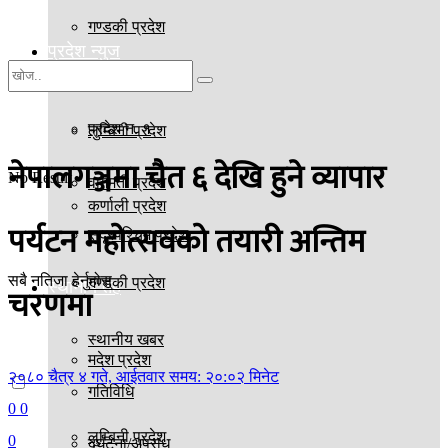
गण्डकी प्रदेश
प्रदेश न्युज
मदेश प्रदेश
प्रदेश न. १
लुम्बिनी प्रदेश
नेपालगञ्जमा चैत ६ देखि हुने व्यापार
No Result
वागमती प्रदेश
कर्णाली प्रदेश
पर्यटन महोत्सवको तयारी अन्तिम
सुदूरपश्चिम प्रदेश
सबै नतिजा हेर्नुहोस्
गण्डकी प्रदेश
स्थानीय तह
चरणमा
स्थानीय खबर
मदेश प्रदेश
२०८० चैत्र ४ गते, आईतवार समय: २०:०२ मिनेट
गतिविधि
0
0
लुम्बिनी प्रदेश
0
दुर्घटना/अपराध