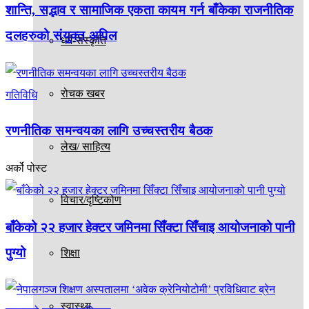
शान्ति, सद्भाव र सामाजिक एकता कायम गर्न बाँकेका राजनीतिक
दलहरुको संयुक्त अपिल
धर्म-संस्कृति
रोचक खबर
गतिविधि
रणनीतिक समन्वयका लागि उच्चस्तरीय बैठक
लेख/ साहित्य
अर्को पोस्ट
विचार/दृष्टिकोण
बाँकेको २२ हजार हेक्टर जमिनमा सिँक्टा सिँचाइ आयोजनाको पानी
पुग्यो
शिक्षा
स्वास्थ्य