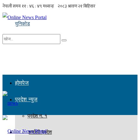
युनिकोड
No Result
सबै नतिजा हेर्नुहोस्
होमपेज
प्रदेश न्युज
प्रदेश न. १
होमपेज
कर्णाली प्रदेश