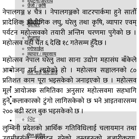
दुर्घटना/अपराध
उर्जा / कृषि
नेपालगञ्ज ४ चैत्र । नेपालगञ्जको वाटरपार्कमा हुने सातौँ
प्रादेशिक औद्योगिक लघु, घरेलु तथा कृषि, व्यापार एवम्
बैंक वित्त
पूर्वाधार
पर्यटन महोत्सवको तयारी अन्तिम चरणमा पुगेको छ ।
रोजगार
महोत्सव यही चैत ६ देखि १८ गतेसम्म हुँदैछ ।
प्रोफाईल
व्यापार / व्यवसाय
महोत्सव नेपाल घरेलु तथा साना उद्योग महासंघ बाँकेले
आयोजना गर्न लागेको हो । महोत्सव सञ्चालनको ८०
खेलकुद
मेरो गाउँ, मेरो ठाउँ
प्रतिशत काम पूरा भइसकेको जनाइएको छ । महोत्सव
विज्ञान प्रविधि
मूल आयोजक समितिका अनुसार महोत्सवमा सहभागि
बिश्व
हुने कलाकारको टुंगो लागिसकेको छ भने आइतवारसम्म
मनोरञ्जन
२०० बढी स्टल बुक भइसकेको छ ।
ईभेंट
अर्थ वाणिज्य
लुम्बिनी प्रदेशको आर्थिक गतिविधिलाई चलायमान तथा
उद्यमीहरुले उत्पादन गरेको वस्तुहरुको बजारीकरण,
गित संगीत