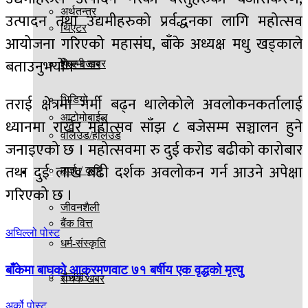
अर्थतन्त्र
उत्पादन तथा उद्यमीहरुको प्रर्वद्धनका लागि महोत्सव
थिएटर
आयोजना गरिएको महासंघ, बाँके अध्यक्ष मधु खड्काले
बताउनुभयो ।
फिल्मी खबर
शेएर बजार
तराई क्षेत्रमा गर्मी बढ्न थालेकोले अवलोकनकर्तालाई
भिडियो
आटोमोबाईल
ध्यानमा राखेर महोत्सव साँझ ८ बजेसम्म सञ्चालन हुने
वलिउड/हलिउड
जनाइएको छ । महोत्सवमा रु दुई करोड बढीको कारोबार
तथा दुई लाख बढी दर्शक अवलोकन गर्न आउने अपेक्षा
अन्य
उर्जा / कृषि
गरिएको छ ।
जीवनशैली
बैंक वित्त
अघिल्लो पोस्ट
धर्म-संस्कृति
बाँकेमा बाघको आक्रमणवाट ७१ बर्षीय एक वृद्धको मृत्यु
रोजगार
रोचक खबर
अर्को पोस्ट