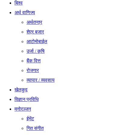
बिश्व
अर्थ वाणिज्य
अर्थतन्त्र
शेएर बजार
आटोमोबाईल
उर्जा / कृषि
बैंक वित्त
रोजगार
व्यापार / व्यवसाय
खेलकुद
विज्ञान प्रविधि
मनोरञ्जन
ईभेंट
गित संगीत