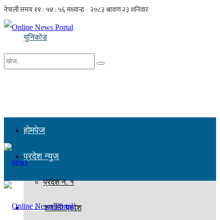
युनिकोड
No Result
सबै नतिजा हेर्नुहोस्
होमपेज
प्रदेश न्युज
प्रदेश न. १
होमपेज
कर्णाली प्रदेश