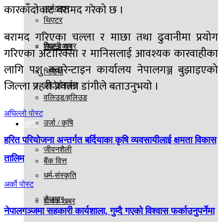
कारकाँदोवाट बरामद गरेको छ ।
अर्थतन्त्र
थिएटर
बरामद गरिएका चल्ला र माछा तथा ढुवानीमा प्रयोग
फिल्मी खबर
शेएर बजार
गरिएका अटोरिक्सा र मानिसलाई आवश्यक कारवाहीका
लागि पशु क्वारेन्टाइन कार्यालय नेपालगञ्ज बुझाइएको
भिडियो
जिल्ला प्रहरी प्रवक्ता डांगीले बताउनुभयो ।
आटोमोबाईल
वलिउड/हलिउड
अघिल्लो पोस्ट
अन्य
उर्जा / कृषि
हरित परियोजना अन्तर्गत बर्दियाका कृषि व्यवसायीलाई क्षमता विकास
जीवनशैली
तालिम
बैंक वित्त
धर्म-संस्कृति
अर्को पोस्ट
रोजगार
रोचक खबर
नेपालगञ्जमा सहकारी कार्यशाला, गुम्दै गएको विश्वास फर्काउनुपर्नेमा