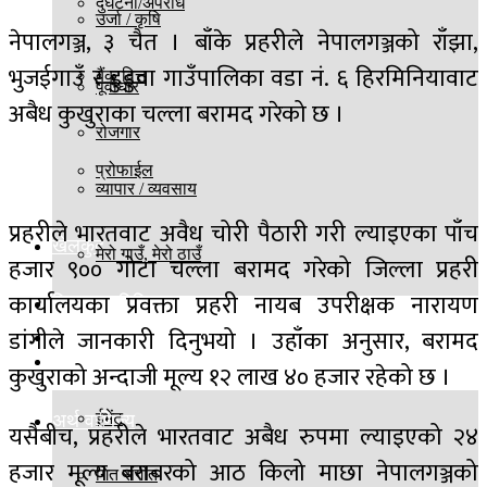
दुर्घटना/अपराध
उर्जा / कृषि
नेपालगञ्ज, ३ चैत । बाँके प्रहरीले नेपालगञ्जको राँझा,
भुजईगाउँ र डुडुवा गाउँपालिका वडा नं. ६ हिरमिनियावाट
बैंक वित्त
पूर्वाधार
अबैध कुखुराका चल्ला बरामद गरेको छ ।
रोजगार
प्रोफाईल
व्यापार / व्यवसाय
प्रहरीले भारतवाट अवैध चोरी पैठारी गरी ल्याइएका पाँच
खेलकुद
मेरो गाउँ, मेरो ठाउँ
हजार ९०० गोटा चल्ला बरामद गरेको जिल्ला प्रहरी
कार्यालयका प्रवक्ता प्रहरी नायब उपरीक्षक नारायण
विज्ञान प्रविधि
डांगीले जानकारी दिनुभयो । उहाँका अनुसार, बरामद
बिश्व
मनोरञ्जन
कुखुराको अन्दाजी मूल्य १२ लाख ४० हजार रहेको छ ।
ईभेंट
अर्थ वाणिज्य
यसैबीच, प्रहरीले भारतवाट अबैध रुपमा ल्याइएको २४
हजार मूल्य बराबरको आठ किलो माछा नेपालगञ्जको
गित संगीत