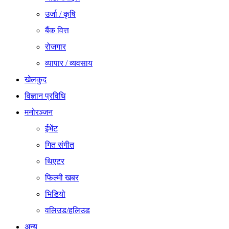
उर्जा / कृषि
बैंक वित्त
रोजगार
व्यापार / व्यवसाय
खेलकुद
विज्ञान प्रविधि
मनोरञ्जन
ईभेंट
गित संगीत
थिएटर
फिल्मी खबर
भिडियो
वलिउड/हलिउड
अन्य