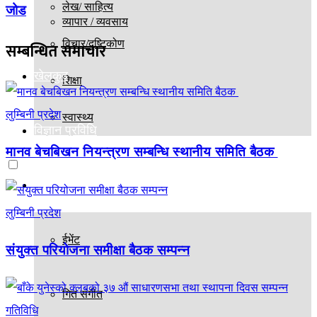
लेख/ साहित्य
जोड
व्यापार / व्यवसाय
विचार/दृष्टिकोण
सम्बन्धित
समाचार
खेलकुद
शिक्षा
लुम्बिनी प्रदेश
स्वास्थ्य
विज्ञान प्रविधि
मानव बेचबिखन नियन्त्रण सम्बन्धि स्थानीय समिति बैठक
मनोरञ्जन
लुम्बिनी प्रदेश
ईभेंट
संयुक्त परियोजना समीक्षा बैठक सम्पन्न
गित संगीत
गतिविधि