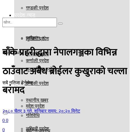
गण्डकी प्रदेश
प्रदेश न्युज
मदेश प्रदेश
प्रदेश न. १
लुम्बिनी प्रदेश
बाँके प्रहरीद्धारा नेपालगञ्जका विभिन्न
No Result
वागमती प्रदेश
कर्णाली प्रदेश
ठाउँवाट अबैध ब्रोईलर कुखुराको चल्ला
सुदूरपश्चिम प्रदेश
सबै नतिजा हेर्नुहोस्
गण्डकी प्रदेश
स्थानीय तह
बरामद
स्थानीय खबर
मदेश प्रदेश
२०८० चैत्र ३ गते, शनिबार समय: २०:२० मिनेट
गतिविधि
0
0
लुम्बिनी प्रदेश
0
दुर्घटना/अपराध