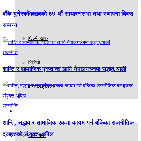
बाँके युनेस्को क्लबको ३७ औं साधारणसभा तथा स्थापना दिवस
थिएटर
सम्पन्न
फिल्मी खबर
राजनीति
भिडियो
शान्ति र सामाजिक एकताका लागि नेपालगञ्जमा सद्भाव र्‍याली
वलिउड/हलिउड
राजनीति
अन्य
शान्ति, सद्भाव र सामाजिक एकता कायम गर्न बाँकेका राजनीतिक
दलहरुको संयुक्त अपिल
जीवनशैली