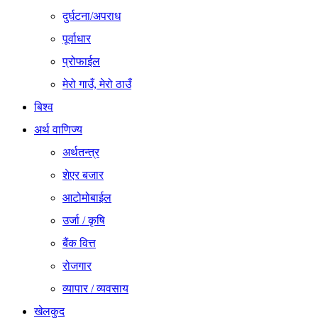
दुर्घटना/अपराध
पूर्वाधार
प्रोफाईल
मेरो गाउँ, मेरो ठाउँ
बिश्व
अर्थ वाणिज्य
अर्थतन्त्र
शेएर बजार
आटोमोबाईल
उर्जा / कृषि
बैंक वित्त
रोजगार
व्यापार / व्यवसाय
खेलकुद