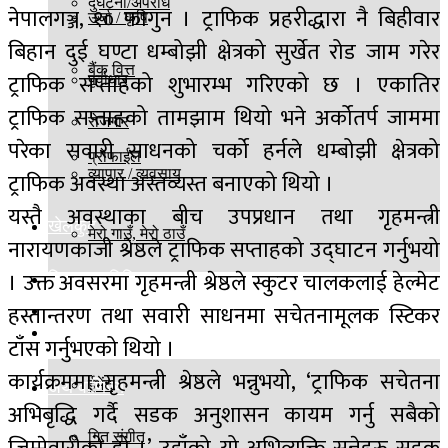
दुर्घटना/अपराध
नेपालगञ्ज, १० फागुन । ट्राफिक प्रहरीद्धारा नै बिहीवार
उर्जा / कृषि
बिहान दुई घण्टा धम्बोझी क्षेत्रको सुर्खेत रोड जाम गरेर
बैंक वित्त
ट्राफिक सप्ताहको शुभारम्भ गरिएको छ । एकातिर
पूर्वाधार
ट्राफिक सप्ताहको तामझाम थियो भने अर्कोतर्प जाममा
रोजगार
परेका सवारी साधनको चर्को हर्नले धम्बोझी क्षेत्रको
प्रोफाईल
व्यापार / व्यवसाय
ट्राफिक अवस्था अस्तव्यस्त बनाएको थियो ।
यस्तै अवस्थाका बीच उपप्रधान तथा गृहमन्त्री
खेलकुद
मेरो गाउँ, मेरो ठाउँ
नारायणकाजी श्रेष्ठले ट्राफिक सप्ताहको उद्घाटन गर्नुभयो
। उक्त अवसरमा गृहमन्त्री श्रेष्ठले स्कुटर चालकलाई हेल्मेट
विज्ञान प्रविधि
हस्तान्तरण तथा सवारी साधनमा सचेतनामूलक स्टिकर
बिश्व
मनोरञ्जन
टाँस गर्नुभएको थियो ।
कार्यक्रममा गृहमन्त्री श्रेष्ठले भन्नुभयो, ‘ट्राफिक सचेतना
ईभेंट
अर्थ वाणिज्य
अभिबृद्धि गर्दै सडक अनुशासन कायम गर्नु सबैको
गित संगीत