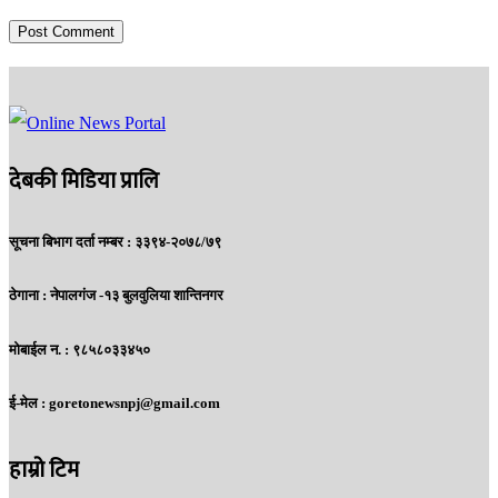
देबकी मिडिया प्रालि
सूचना बिभाग दर्ता नम्बर : ३३९४-२०७८/७९
ठेगाना :
नेपालगंज -१३ बुलवुलिया शान्तिनगर
मोबाईल न. :
९८५८०३३४५०
ई-मेल :
goretonewsnpj@gmail.com
हाम्रो टिम