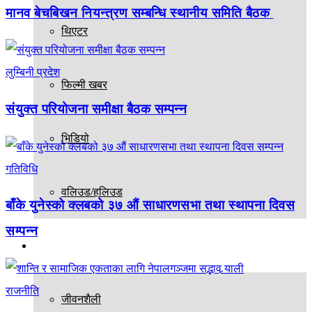
मानव बेचबिखन नियन्त्रण सम्बन्धि स्थानीय समिति बैठक
थिएटर
लुम्बिनी प्रदेश
फिल्मी खबर
संयुक्त परियोजना समीक्षा बैठक सम्पन्न
भिडियो
गतिविधि
वलिउड/हलिउड
बाँके युनेस्को क्लबको ३७ औं साधारणसभा तथा स्थापना दिवस
सम्पन्न
अन्य
राजनीति
जीवनशैली