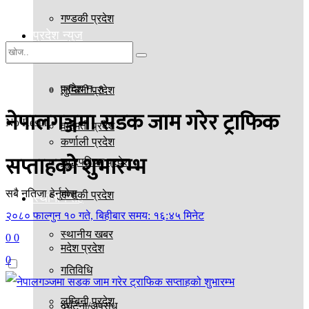
गण्डकी प्रदेश
प्रदेश न्युज
मदेश प्रदेश
प्रदेश न. १
लुम्बिनी प्रदेश
नेपालगञ्जमा सडक जाम गरेर ट्राफिक
No Result
वागमती प्रदेश
कर्णाली प्रदेश
सप्ताहको शुभारम्भ
सुदूरपश्चिम प्रदेश
सबै नतिजा हेर्नुहोस्
गण्डकी प्रदेश
स्थानीय तह
२०८० फाल्गुन १० गते, बिहीबार समय: १६:४५ मिनेट
स्थानीय खबर
0
0
मदेश प्रदेश
0
गतिविधि
लुम्बिनी प्रदेश
दुर्घटना/अपराध