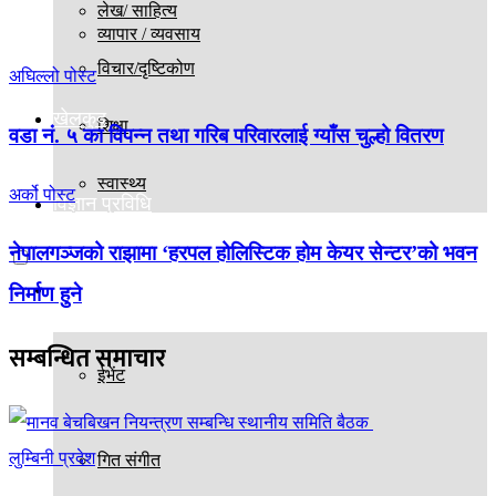
लेख/ साहित्य
व्यापार / व्यवसाय
विचार/दृष्टिकोण
अघिल्लो पोस्ट
खेलकुद
शिक्षा
वडा नं. ५ का विपन्न तथा गरिब परिवारलाई ग्याँस चुल्हो वितरण
स्वास्थ्य
अर्को पोस्ट
विज्ञान प्रविधि
नेपालगञ्जको राझामा ‘हरपल होलिस्टिक होम केयर सेन्टर’को भवन
मनोरञ्जन
निर्माण हुने
सम्बन्धित
समाचार
ईभेंट
लुम्बिनी प्रदेश
गित संगीत