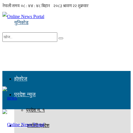
युनिकोड
No Result
सबै नतिजा हेर्नुहोस्
होमपेज
प्रदेश न्युज
प्रदेश न. १
होमपेज
कर्णाली प्रदेश