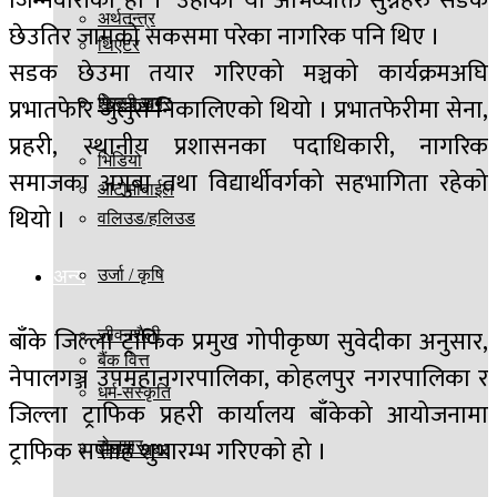
जिम्मेवारीको हो ।’ उहाँको यो अभिव्यक्ति सुन्नेहरु सडक
अर्थतन्त्र
छेउतिर जामको सकसमा परेका नागरिक पनि थिए ।
थिएटर
सडक छेउमा तयार गरिएको मञ्चको कार्यक्रमअघि
प्रभातफेरि जुलुस निकालिएको थियो । प्रभातफेरीमा सेना,
फिल्मी खबर
शेएर बजार
प्रहरी, स्थानीय प्रशासनका पदाधिकारी, नागरिक
भिडियो
समाजका अगुवा तथा विद्यार्थीवर्गको सहभागिता रहेको
आटोमोबाईल
थियो ।
वलिउड/हलिउड
अन्य
उर्जा / कृषि
बाँके जिल्ला ट्राफिक प्रमुख गोपीकृष्ण सुवेदीका अनुसार,
जीवनशैली
बैंक वित्त
नेपालगञ्ज उपमहानगरपालिका, कोहलपुर नगरपालिका र
धर्म-संस्कृति
जिल्ला ट्राफिक प्रहरी कार्यालय बाँकेको आयोजनामा
ट्राफिक सप्ताह शुभारम्भ गरिएको हो ।
रोजगार
रोचक खबर