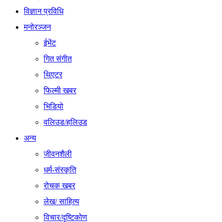
विज्ञान प्रविधि
मनोरञ्जन
ईभेंट
गित संगीत
थिएटर
फिल्मी खबर
भिडियो
वलिउड/हलिउड
अन्य
जीवनशैली
धर्म-संस्कृति
रोचक खबर
लेख/ साहित्य
विचार/दृष्टिकोण