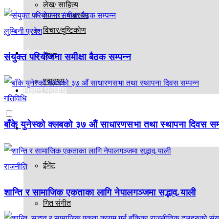
लेख/ साहित्य
व्यापार / व्यवसाय
विचार/दृष्टिकोण
लुम्बिनी प्रदेश
खेलकुद
शिक्षा
संयुक्त परियोजना समीक्षा बैठक सम्पन्न
स्वास्थ्य
विज्ञान प्रविधि
गतिविधि
बाँके युनेस्को क्लबको ३७ औं साधारणसभा तथा स्थापना दिवस सम्
मनोरञ्जन
ईभेंट
राजनीति
शान्ति र सामाजिक एकताका लागि नेपालगञ्जमा सद्भाव र्‍याली
गित संगीत