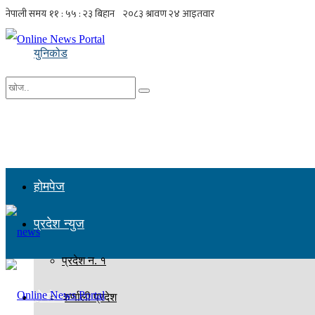
युनिकोड
No Result
सबै नतिजा हेर्नुहोस्
होमपेज
प्रदेश न्युज
प्रदेश न. १
होमपेज
कर्णाली प्रदेश