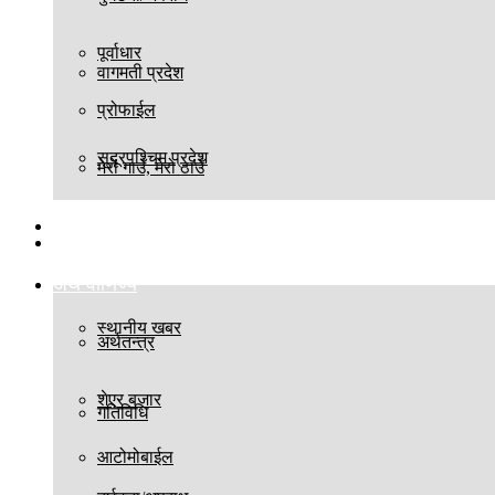
पूर्वाधार
वागमती प्रदेश
प्रोफाईल
सुदूरपश्चिम प्रदेश
मेरो गाउँ, मेरो ठाउँ
बिश्व
स्थानीय तह
अर्थ वाणिज्य
स्थानीय खबर
अर्थतन्त्र
शेएर बजार
गतिविधि
आटोमोबाईल