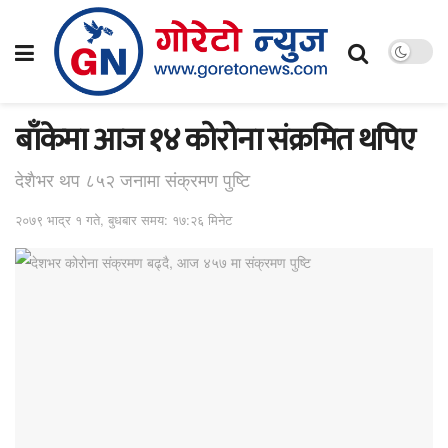
बाँकेमा आज १४ कोरोना संक्रमित थपिए
देशैभर थप ८५२ जनामा संक्रमण पुष्टि
२०७९ भाद्र १ गते, बुधबार समय: १७:२६ मिनेट