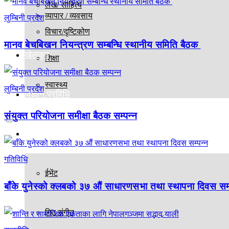
लेख/ साहित्य
व्यापार / व्यवसाय
लुम्बिनी प्रदेश
विचार/दृष्टिकोण
मानव बेचबिखन नियन्त्रण सम्बन्धि स्थानीय समिति बैठक
खेलकुद
शिक्षा
स्वास्थ्य
लुम्बिनी प्रदेश
विज्ञान प्रविधि
संयुक्त परियोजना समीक्षा बैठक सम्पन्न
मनोरञ्जन
गतिविधि
ईभेंट
बाँके युनेस्को क्लबको ३७ औं साधारणसभा तथा स्थापना दिवस सम्
गित संगीत