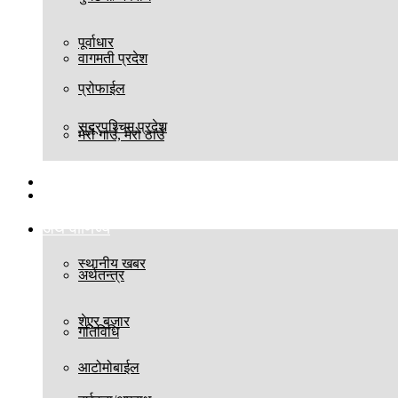
पूर्वाधार
वागमती प्रदेश
प्रोफाईल
सुदूरपश्चिम प्रदेश
मेरो गाउँ, मेरो ठाउँ
बिश्व
स्थानीय तह
अर्थ वाणिज्य
स्थानीय खबर
अर्थतन्त्र
शेएर बजार
गतिविधि
आटोमोबाईल