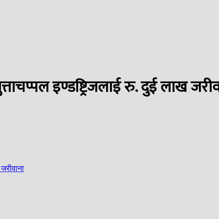
ताचप्पल इण्डष्ट्रिजलाई रु. दुई लाख जरी