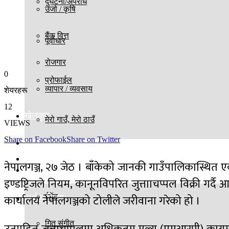
दुर्घटना/अपराध
उर्जा / कृषि
बैंक वित्त
पूर्वाधार
रोजगार
0
प्रोफाईल
व्यापार / व्यवसाय
शेयरहरू
12
खेलकुद
मेरो गाउँ, मेरो ठाउँ
VIEWS
Share on Facebook
Share on Twitter
विज्ञान प्रविधि
बिश्व
नेपालगञ्ज, २७ जेठ । बाँकेको जानकी गाउँपालिकास्थित एक 
मनोरञ्जन
इण्डष्ट्रिजले नियम, कानूनविपरित जुत्तााचप्पल विक्री 
कार्यालय नेपालगञ्जको टोलीले जरीवाना गरेको हो ।
ईभेंट
अर्थ वाणिज्य
गित संगीत