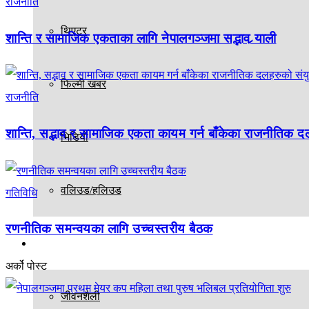
राजनीति
थिएटर
शान्ति र सामाजिक एकताका लागि नेपालगञ्जमा सद्भाव र्‍याली
फिल्मी खबर
राजनीति
शान्ति, सद्भाव र सामाजिक एकता कायम गर्न बाँकेका राजनीतिक द
भिडियो
वलिउड/हलिउड
गतिविधि
रणनीतिक समन्वयका लागि उच्चस्तरीय बैठक
अन्य
अर्को पोस्ट
जीवनशैली