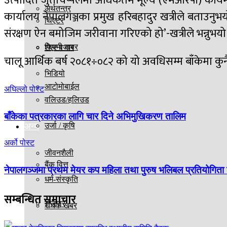
उत्पादित जुत्ताचप्पलमा अधिकतम मूल्य (एमआरपी) कायम न
अर्थतन्त्र
कार्यालय नेपालगञ्जका प्रमुख हरिबहादुर खत्रीले बताउनुभ
थिएटर
संरक्षण ऐन बमोजिम जरीवाना गरिएको हो’-खत्रीले भन्नुभयो
फिल्मी खबर
शेएर बजार
चालू आर्थिक बर्ष २०८१÷०८२ को यो अवधिसम्म बाँकेमा कुन
भिडियो
आटोमोबाईल
अघिल्लो पोस्ट
वलिउड/हलिउड
बाँकेका पत्रकारका लागि चार दिने अभिमुखिकरण तालिम
अन्य
उर्जा / कृषि
अर्को पोस्ट
जीवनशैली
बैंक वित्त
नेपालगञ्जमा प्रथम मेयर कप महिला तथा पुरुष भलिबल प्रतियोगिता 
धर्म-संस्कृति
सम्बन्धित
समाचार
रोजगार
रोचक खबर