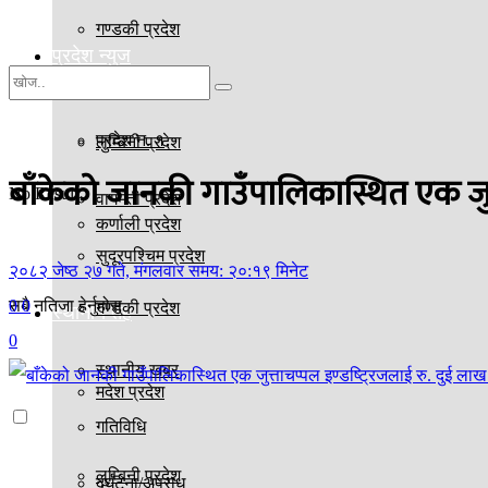
गण्डकी प्रदेश
प्रदेश न्युज
मदेश प्रदेश
प्रदेश न. १
लुम्बिनी प्रदेश
बाँकेको जानकी गाउँपालिकास्थित एक जुत्
No Result
वागमती प्रदेश
कर्णाली प्रदेश
सुदूरपश्चिम प्रदेश
२०८२ जेष्ठ २७ गते, मंगलवार समय: २०:१९ मिनेट
0
0
सबै नतिजा हेर्नुहोस्
गण्डकी प्रदेश
स्थानीय तह
0
स्थानीय खबर
मदेश प्रदेश
गतिविधि
लुम्बिनी प्रदेश
दुर्घटना/अपराध