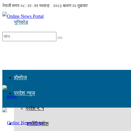
युनिकोड
No Result
सबै नतिजा हेर्नुहोस्
होमपेज
प्रदेश न्युज
प्रदेश न. १
होमपेज
कर्णाली प्रदेश