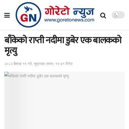
बाँकेको राप्ती नदीमा डुबेर एक बालकको
मृत्यु
२०८२ बैशाख १९ गते, शुक्रबार समय: १९:४१ मिनेट