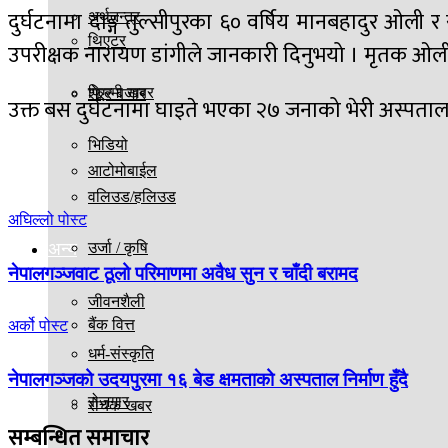
दुर्घटनामा दाङ्ग तुल्सीपुरका ६० वर्षिय मानबहादुर ओली 
अर्थतन्त्र
थिएटर
उपरीक्षक नारायण डांगीले जानकारी दिनुभयो । मृतक ओ
फिल्मी खबर
शेएर बजार
उक्त बस दुर्घटनामा घाइते भएका २७ जनाको भेरी अस्पता
भिडियो
आटोमोबाईल
वलिउड/हलिउड
अघिल्लो पोस्ट
अन्य
उर्जा / कृषि
नेपालगञ्जवाट ठूलो परिमाणमा अवैध सुन र चाँदी बरामद
जीवनशैली
बैंक वित्त
अर्को पोस्ट
धर्म-संस्कृति
नेपालगञ्जको उदयपुरमा १६ बेड क्षमताको अस्पताल निर्माण हुँदै
रोजगार
रोचक खबर
सम्बन्धित
समाचार