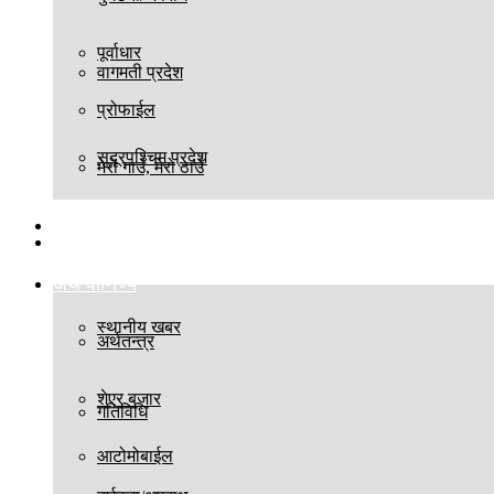
पूर्वाधार
वागमती प्रदेश
प्रोफाईल
सुदूरपश्चिम प्रदेश
मेरो गाउँ, मेरो ठाउँ
बिश्व
स्थानीय तह
अर्थ वाणिज्य
स्थानीय खबर
अर्थतन्त्र
शेएर बजार
गतिविधि
आटोमोबाईल