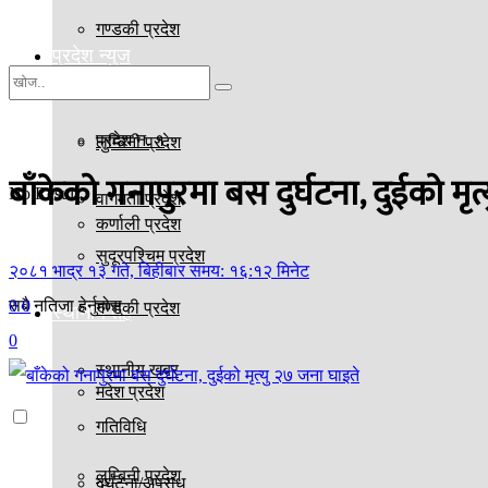
गण्डकी प्रदेश
प्रदेश न्युज
मदेश प्रदेश
प्रदेश न. १
लुम्बिनी प्रदेश
बाँकेको गनापुरमा बस दुर्घटना, दुईको मृत
No Result
वागमती प्रदेश
कर्णाली प्रदेश
सुदूरपश्चिम प्रदेश
२०८१ भाद्र १३ गते, बिहीबार समय: १६:१२ मिनेट
0
0
सबै नतिजा हेर्नुहोस्
गण्डकी प्रदेश
स्थानीय तह
0
स्थानीय खबर
मदेश प्रदेश
गतिविधि
लुम्बिनी प्रदेश
दुर्घटना/अपराध