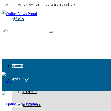
युनिकोड
No Result
सबै नतिजा हेर्नुहोस्
होमपेज
प्रदेश न्युज
प्रदेश न. १
होमपेज
कर्णाली प्रदेश