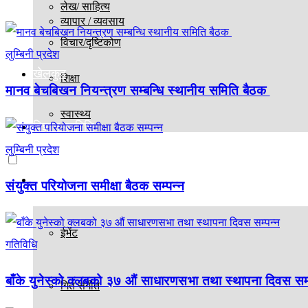
लेख/ साहित्य
व्यापार / व्यवसाय
विचार/दृष्टिकोण
लुम्बिनी प्रदेश
खेलकुद
शिक्षा
मानव बेचबिखन नियन्त्रण सम्बन्धि स्थानीय समिति बैठक
स्वास्थ्य
विज्ञान प्रविधि
लुम्बिनी प्रदेश
मनोरञ्जन
संयुक्त परियोजना समीक्षा बैठक सम्पन्न
ईभेंट
गतिविधि
बाँके युनेस्को क्लबको ३७ औं साधारणसभा तथा स्थापना दिवस सम्
गित संगीत