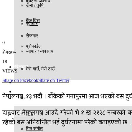
दुर्घटना/अपराध
उर्जा / कृषि
बैंक वित्त
पूर्वाधार
रोजगार
0
प्रोफाईल
व्यापार / व्यवसाय
शेयरहरू
18
खेलकुद
मेरो गाउँ, मेरो ठाउँ
VIEWS
Share on Facebook
Share on Twitter
विज्ञान प्रविधि
बिश्व
नेपालगञ्ज, १३ भदौ । बाँकेको गनापुरमा आज भएको बस दुर्
मनोरञ्जन
दाङ्गवाट नेपालगञ्ज आउदै गरेको भे १ ख २१२८ नम्बरको
ईभेंट
अर्थ वाणिज्य
रहेको बस अनियन्त्रित भई दुर्घटनामा परेको बताइएको छ ।
गित संगीत