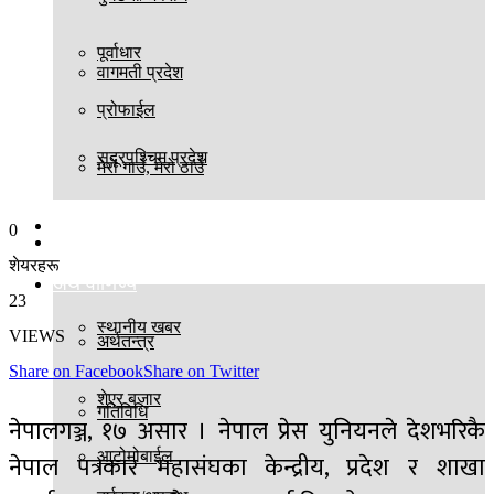
पूर्वाधार
वागमती प्रदेश
प्रोफाईल
सुदूरपश्चिम प्रदेश
मेरो गाउँ, मेरो ठाउँ
बिश्व
0
स्थानीय तह
शेयरहरू
अर्थ वाणिज्य
23
स्थानीय खबर
VIEWS
अर्थतन्त्र
Share on Facebook
Share on Twitter
शेएर बजार
गतिविधि
नेपालगञ्ज, १७ असार । नेपाल प्रेस युनियनले देशभरिकै
आटोमोबाईल
नेपाल पत्रकार महासंघका केन्द्रीय, प्रदेश र शाखा