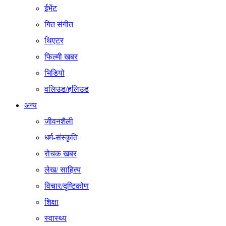
ईभेंट
गित संगीत
थिएटर
फिल्मी खबर
भिडियो
वलिउड/हलिउड
अन्य
जीवनशैली
धर्म-संस्कृति
रोचक खबर
लेख/ साहित्य
विचार/दृष्टिकोण
शिक्षा
स्वास्थ्य