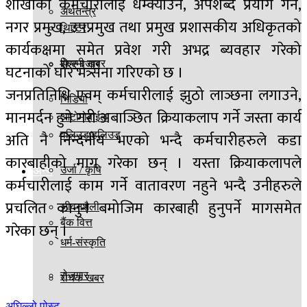
शाखाका कर्मचारीलाई धम्क्याउने, अपशब्द प्रयोग गर्ने,
अर्थतन्त्र
नगर प्रमुख, उपप्रमुख तथा प्रमुख प्रशासकीय अधिकृतको
थिएटर
कार्यकक्षमा समेत प्रवेश गरी अभद्र ब्यवहार गरेको
फिल्मी खबर
शेएर बजार
घटनाको घोर भत्र्सना गरिएको छ ।
जनप्रतिनिधि एवम् कर्मचारीलाई झुठो लाञ्छना लगाउने,
भिडियो
मानमर्दन हुने गरी अबाञ्छित क्रियाकलाप गर्ने जस्ता कार्य
आटोमोबाईल
अति नै निन्दनीय भएको भन्दै कर्मचारीहरुले कडा
वलिउड/हलिउड
कारबाहीको माग गरेका छन् । यस्ता क्रियाकलापले
अन्य
उर्जा / कृषि
कर्मचारीलाई काम गर्ने वातावरण नहुने भन्दै उनीहरुले
प्रचलित कानुन बमोजिम कारबाही हुनुपर्ने मागसमेत
जीवनशैली
बैंक वित्त
गरेका छन् ।
धर्म-संस्कृति
रोजगार
रोचक खबर
अघिल्लो पोस्ट