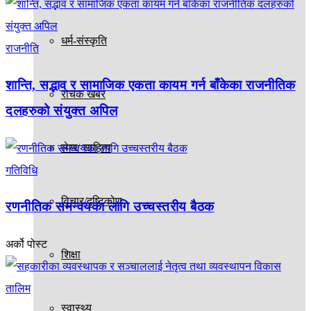
धर्म-संस्कृति
राजनीति
शान्ति, सद्भाव र सामाजिक एकता कायम गर्न बाँकेका राजनीतिक
रोचक खबर
दलहरुको संयुक्त अपिल
लेख/ साहित्य
गतिविधि
विचार/दृष्टिकोण
रणनीतिक समन्वयका लागि उच्चस्तरीय बैठक
अर्को पोस्ट
शिक्षा
स्वास्थ्य