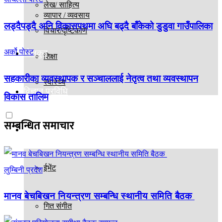
लेख/ साहित्य
व्यापार / व्यवसाय
लड्दैपड्दै अनि विकासपथमा अघि बढ्दै बाँकेको डुडुवा गाउँपालिका
विचार/दृष्टिकोण
अर्को पोस्ट
खेलकुद
शिक्षा
सहकारीका व्यवस्थापक र सञ्चाललाई नेतृत्व तथा व्यवस्थापन
स्वास्थ्य
विज्ञान प्रविधि
विकास तालिम
सम्बन्धित
समाचार
मनोरञ्जन
ईभेंट
लुम्बिनी प्रदेश
मानव बेचबिखन नियन्त्रण सम्बन्धि स्थानीय समिति बैठक
गित संगीत