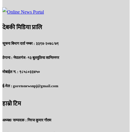
देबकी मिडिया प्रालि
सूचना बिभाग दर्ता नम्बर : ३३९४-२०७८/७९
ठेगाना :
नेपालगंज -१३ बुलवुलिया शान्तिनगर
मोबाईल न. :
९८५८०३३४५०
ई-मेल :
goretonewsnpj@gmail.com
हाम्रो टिम
अध्यक्ष/ सम्पादक :
निरज कुमार गौतम