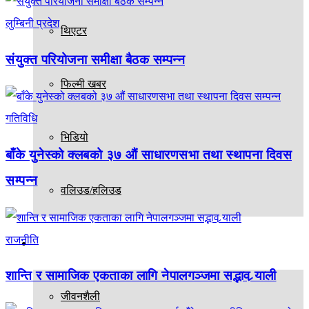
लुम्बिनी प्रदेश
थिएटर
संयुक्त परियोजना समीक्षा बैठक सम्पन्न
फिल्मी खबर
गतिविधि
भिडियो
बाँके युनेस्को क्लबको ३७ औं साधारणसभा तथा स्थापना दिवस
सम्पन्न
वलिउड/हलिउड
राजनीति
अन्य
शान्ति र सामाजिक एकताका लागि नेपालगञ्जमा सद्भाव र्‍याली
जीवनशैली