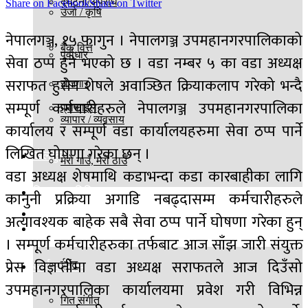
दुर्घटना/अपराध
Share on Facebook
Share on Twitter
उर्जा / कृषि
नेपालगञ्ज, १५ फागुन । नेपालगञ्ज उपमहानगरपालिकाको
बैंक वित्त
पूर्वाधार
सेवा ठप्प हुने भएको छ । वडा नम्बर ५ का वडा अध्यक्ष
सराफत हुसेन शेषले अवाञ्छित क्रियाकलाप गरेको भन्दै
रोजगार
सम्पूर्ण कर्मचारीहरुले नेपालगञ्ज उपमहानगरपालिका
प्रोफाईल
व्यापार / व्यवसाय
कार्यालय र सम्पूर्ण वडा कार्यालयहरुमा सेवा ठप्प पार्ने
लिखित घोषणा गरेका छन् ।
खेलकुद
मेरो गाउँ, मेरो ठाउँ
वडा अध्यक्ष शेषमाथि कडाभन्दा कडा कारबाहीका लागि
विज्ञान प्रविधि
कानुनी प्रक्रिया अगाडि नबढ्दासम्म कर्मचारीहरुले
बिश्व
अत्यावश्यक बाहेक सबै सेवा ठप्प पार्ने घोषणा गरेका हुन्
मनोरञ्जन
। सम्पूर्ण कर्मचारीहरुका तर्फबाट आज साँझ जारी संयुक्त
प्रेस विज्ञप्तीमा वडा अध्यक्ष सराफतले आज दिउँसो
ईभेंट
अर्थ वाणिज्य
उपमहानगरपालिका कार्यालयमा प्रवेश गरी विभिन्न
गित संगीत