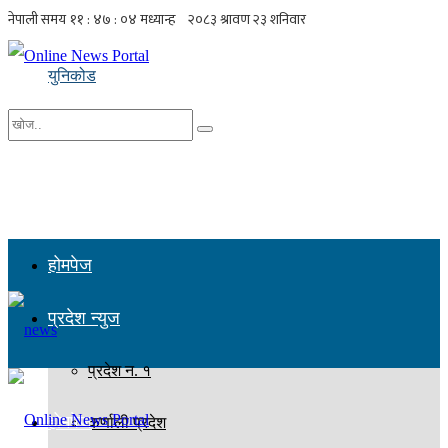
युनिकोड
No Result
सबै नतिजा हेर्नुहोस्
होमपेज
प्रदेश न्युज
प्रदेश न. १
होमपेज
कर्णाली प्रदेश