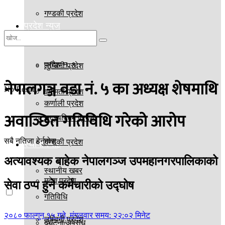
गण्डकी प्रदेश
प्रदेश न्युज
मदेश प्रदेश
प्रदेश न. १
लुम्बिनी प्रदेश
नेपालगञ्ज वडा नं. ५ का अध्यक्ष शेषमाथि
No Result
वागमती प्रदेश
कर्णाली प्रदेश
अवाञ्छित गतिविधि गरेको आरोप
सुदूरपश्चिम प्रदेश
सबै नतिजा हेर्नुहोस्
गण्डकी प्रदेश
स्थानीय तह
अत्यावश्यक बाहेक नेपालगञ्ज उपमहानगरपालिकाको
स्थानीय खबर
मदेश प्रदेश
सेवा ठप्प हुने कर्मचारीको उद्घोष
गतिविधि
२०८० फाल्गुन १५ गते, मंगलवार समय: २२:०२ मिनेट
लुम्बिनी प्रदेश
दुर्घटना/अपराध