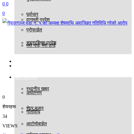
0
0
0
पूर्वाधार
वागमती प्रदेश
प्रोफाईल
सुदूरपश्चिम प्रदेश
मेरो गाउँ, मेरो ठाउँ
बिश्व
स्थानीय तह
अर्थ वाणिज्य
स्थानीय खबर
अर्थतन्त्र
0
शेयरहरू
शेएर बजार
गतिविधि
34
आटोमोबाईल
VIEWS