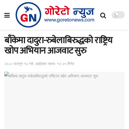
बाँकेमा दादुरा-रुबेलाबिरुद्धको राष्ट्रिय
खोप अभियान आजवाट सुरु
२०८० फाल्गुन १३ गते, आईतवार समय: १२:२५ मिनेट