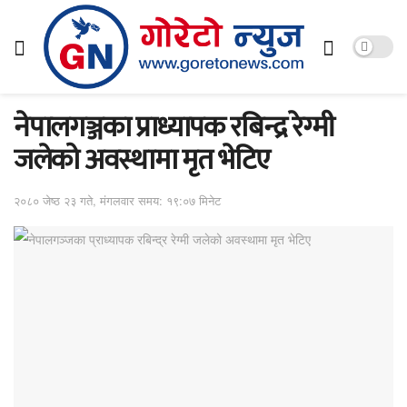
नेपालगञ्जका प्राध्यापक रबिन्द्र रेग्मी
जलेको अवस्थामा मृत भेटिए
२०८० जेष्ठ २३ गते, मंगलवार समय: १९:०७ मिनेट