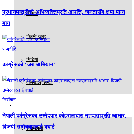
प्रधानमन्त्रीको अभिव्यक्तिप्रति आपत्ति, जनतासँग क्षमा माग्न
थिएटर
माग
फिल्मी खबर
राजनीति
भिडियो
कांग्रेसको ‘जरा अभियान’
वलिउड/हलिउड
निर्वाचन
अन्य
नेपाली कांग्रेसका उम्मेदवार कोइरालाद्वारा मतदाताप्रति आभार,
विजयी उम्मेदवारलाई बधाई
जीवनशैली