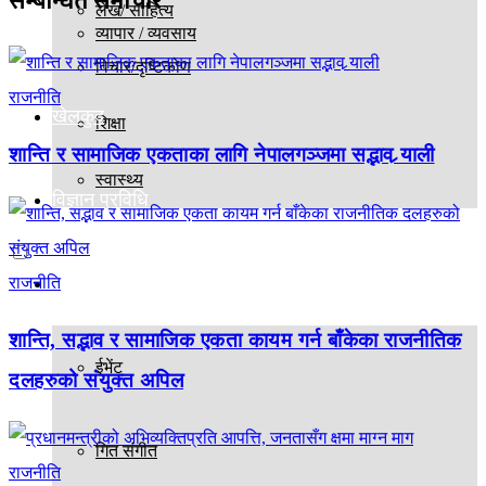
सम्बन्धित
समाचार
लेख/ साहित्य
व्यापार / व्यवसाय
विचार/दृष्टिकोण
राजनीति
खेलकुद
शिक्षा
शान्ति र सामाजिक एकताका लागि नेपालगञ्जमा सद्भाव र्‍याली
स्वास्थ्य
विज्ञान प्रविधि
मनोरञ्जन
राजनीति
शान्ति, सद्भाव र सामाजिक एकता कायम गर्न बाँकेका राजनीतिक
ईभेंट
दलहरुको संयुक्त अपिल
गित संगीत
राजनीति