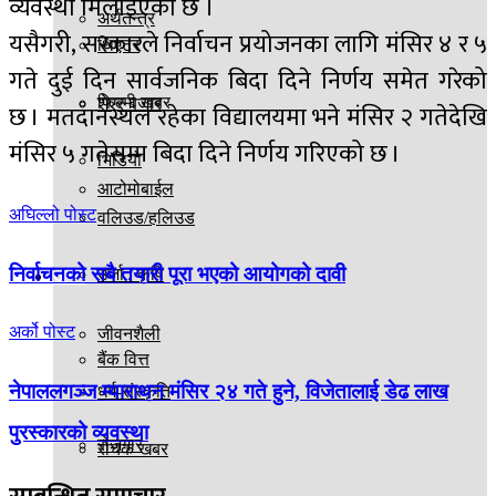
व्यवस्था मिलाइएको छ ।
अर्थतन्त्र
यसैगरी, सरकारले निर्वाचन प्रयोजनका लागि मंसिर ४ र ५
थिएटर
गते दुई दिन सार्वजनिक बिदा दिने निर्णय समेत गरेको
फिल्मी खबर
शेएर बजार
छ । मतदानस्थल रहेका विद्यालयमा भने मंसिर २ गतेदेखि
मंसिर ५ गतेसम्म बिदा दिने निर्णय गरिएको छ ।
भिडियो
आटोमोबाईल
अघिल्लो पोस्ट
वलिउड/हलिउड
निर्वाचनको सबै तयारी पूरा भएको आयोगको दावी
अन्य
उर्जा / कृषि
अर्को पोस्ट
जीवनशैली
बैंक वित्त
नेपाललगञ्ज म्याराथन मंसिर २४ गते हुने, विजेतालाई डेढ लाख
धर्म-संस्कृति
पुरस्कारको व्यवस्था
रोजगार
रोचक खबर