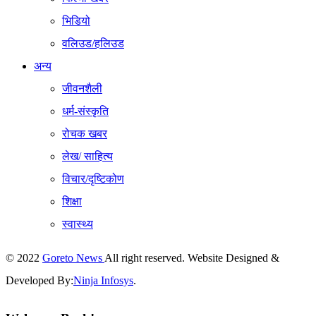
भिडियो
वलिउड/हलिउड
अन्य
जीवनशैली
धर्म-संस्कृति
रोचक खबर
लेख/ साहित्य
विचार/दृष्टिकोण
शिक्षा
स्वास्थ्य
© 2022
Goreto News
All right reserved. Website Designed &
Developed By:
Ninja Infosys
.