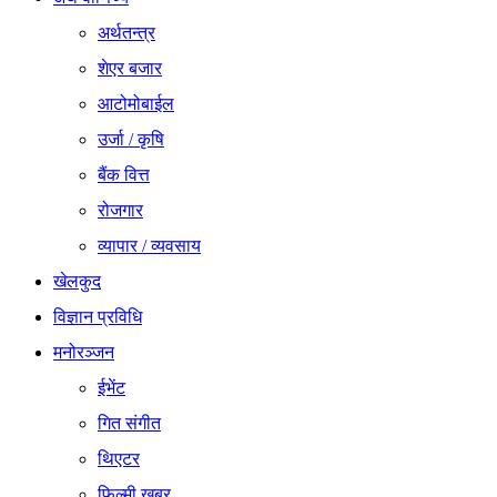
अर्थतन्त्र
शेएर बजार
आटोमोबाईल
उर्जा / कृषि
बैंक वित्त
रोजगार
व्यापार / व्यवसाय
खेलकुद
विज्ञान प्रविधि
मनोरञ्जन
ईभेंट
गित संगीत
थिएटर
फिल्मी खबर