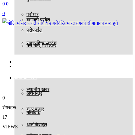
0
0
0
पूर्वाधार
वागमती प्रदेश
प्रोफाईल
सुदूरपश्चिम प्रदेश
मेरो गाउँ, मेरो ठाउँ
बिश्व
स्थानीय तह
अर्थ वाणिज्य
स्थानीय खबर
अर्थतन्त्र
0
शेयरहरू
शेएर बजार
गतिविधि
17
आटोमोबाईल
VIEWS