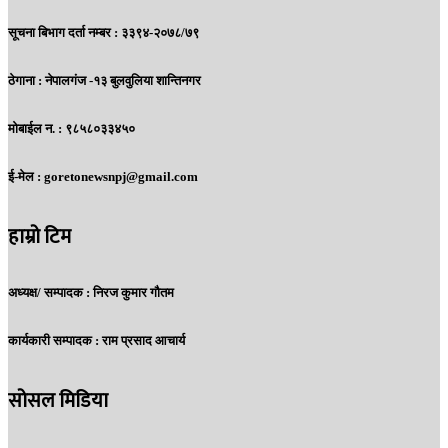
सूचना बिभाग दर्ता नम्बर : ३३९४-२०७८/७९
ठेगाना :
नेपालगंज -१३ बुलवुलिया शान्तिनगर
मोबाईल न. :
९८५८०३३४५०
ई-मेल :
goretonewsnpj@gmail.com
हाम्रो टिम
अध्यक्ष/ सम्पादक :
निरज कुमार गौतम
कार्यकारी सम्पादक :
राम प्रसाद आचार्य
सोसल मिडिया