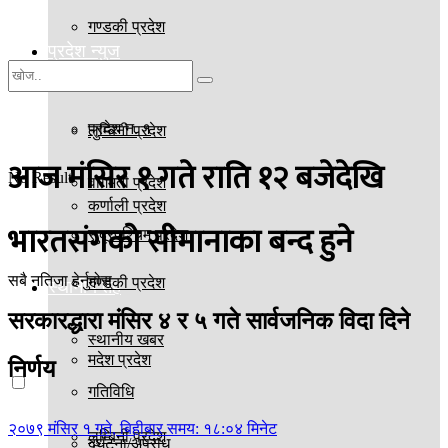
गण्डकी प्रदेश
प्रदेश न्युज
मदेश प्रदेश
प्रदेश न. १
लुम्बिनी प्रदेश
आज मंसिर १ गते राति १२ बजेदेखि
No Result
वागमती प्रदेश
कर्णाली प्रदेश
भारतसंगको सीमानाका बन्द हुने
सुदूरपश्चिम प्रदेश
सबै नतिजा हेर्नुहोस्
गण्डकी प्रदेश
स्थानीय तह
सरकारद्धारा मंसिर ४ र ५ गते सार्वजनिक विदा दिने
स्थानीय खबर
मदेश प्रदेश
निर्णय
गतिविधि
२०७९ मंसिर १ गते, बिहीबार समय: १८:०४ मिनेट
लुम्बिनी प्रदेश
दुर्घटना/अपराध