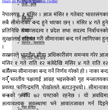
दुर्घटना/अपराध
Share on Facebook
Share on Twitter
उर्जा / कृषि
नेपालगञ्ज, १ मंसिर । आज मंसिर १ गतेवाट भारतसंगका
बैंक वित्त
पूर्वाधार
सबै सीमानाका बन्द हुने भएका छन् । मंसिर ४ गते हुने
प्रतिनिधि सभा सदस्य र प्रदेश सभा सदस्य निर्वाचनको
रोजगार
सुरक्षालाई दृष्टिगत गरी सीमानाका बन्द गर्न लागिएका हुन्
प्रोफाईल
व्यापार / व्यवसाय
।
सरकारले भारतीय सीमा अधिकारीसंग समन्वय गरेर आज
खेलकुद
मेरो गाउँ, मेरो ठाउँ
मंसिर १ गते राति १२ बजेदेखि मंसिर ४ गते राति १२
विज्ञान प्रविधि
बजेसम्म सीमानाका बन्द गर्ने निर्णय गरेको हो । नाका बन्द
बिश्व
गर्न भारतीय पक्षलाई आग्रह भइसकेको गृह मन्त्रालयका
मनोरञ्जन
प्रवक्ता फणिन्द्रमणि पोखरेलले बताउनुभयो । सीमानाका
बन्दको अवधि ७२ घण्टाको रहनेछ । यो अवधिमा
ईभेंट
अर्थ वाणिज्य
अत्यावश्यक अवस्थामा भने आवातजावत गर्न दिइने
गित संगीत