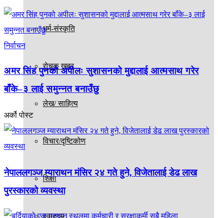
धर्म-संस्कृति
निर्वाचन
रोचक खबर
अमर सिंह पुनको अपीलः सुशासनको मुद्दालाई आत्मसाथ गरेर
बाँके–३ लाई समुन्नत बनाउँछु
लेख/ साहित्य
अर्को पोस्ट
विचार/दृष्टिकोण
नेपाललगञ्ज म्याराथन मंसिर २४ गते हुने, विजेतालाई डेढ लाख
शिक्षा
पुरस्कारको व्यवस्था
स्वास्थ्य