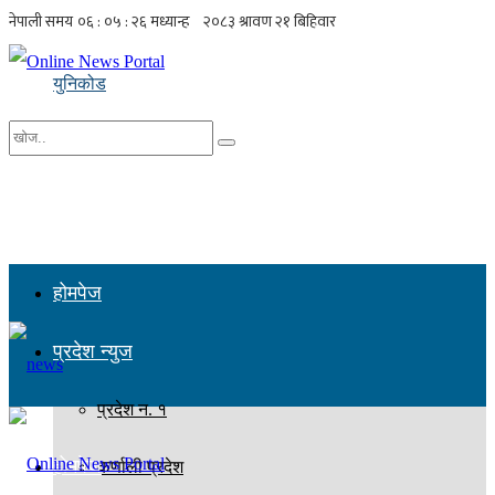
युनिकोड
No Result
सबै नतिजा हेर्नुहोस्
होमपेज
प्रदेश न्युज
प्रदेश न. १
होमपेज
कर्णाली प्रदेश