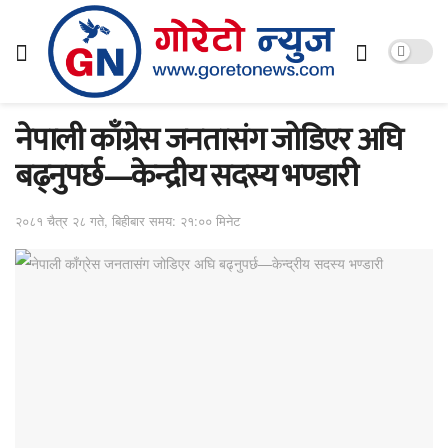
नेपाली काँग्रेस जनतासंग जोडिएर अघि
बढ्नुपर्छ—केन्द्रीय सदस्य भण्डारी
२०८१ चैत्र २८ गते, बिहीबार समय: २१:०० मिनेट