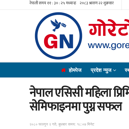
होमपेज
प्रदेश न्युज
स्
नेपाल एसिसी महिला प्रि
सेमिफाइनमा पुग्न सफल
२०८० फाल्गुन २ गते, बुधबार समय: १८:०७ मिनेट