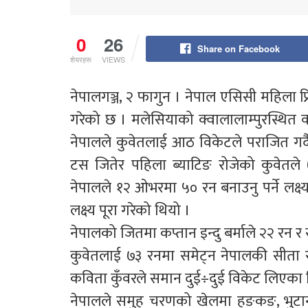
0
26
Share on Facebook
शेयरहरू
VIEWS
नेपालगञ्ज, २ फागुन । नेपाल एसिसी महिला प्
गरेको छ । मलेसियाको क्वालालाम्पुरस्थित
नेपालले कुवेतलाई आठ विकेटले पराजित गर्द
टस जितेर पहिला ब्याटिङ रोजेको कुवेतले
नेपालले १२ ओभरमा ५० रन बनाउनु पर्ने लक्
लक्ष्य पूरा गरेको थियो ।
नेपालको जितमा कप्तान इन्दु बर्माले २२ रन
कुवेतलाई ७३ रनमा समेट्न नेपालकी सीता राना
कविता कुँवरले समान दुई÷दुई विकेट लिएका 
नेपालले समुह चरणको खेलमा हङकङ, भुटान 