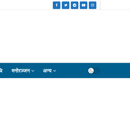
धि
मनोरञ्जन
अन्य