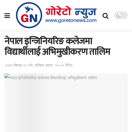
नेपाल इन्जिनियरिङ कलेजमा
विद्यार्थीलाई अभिमुखीकरण तालिम
२०७९ बैशाख १० गते, शनिबार समय: १५:५५ मिनेट