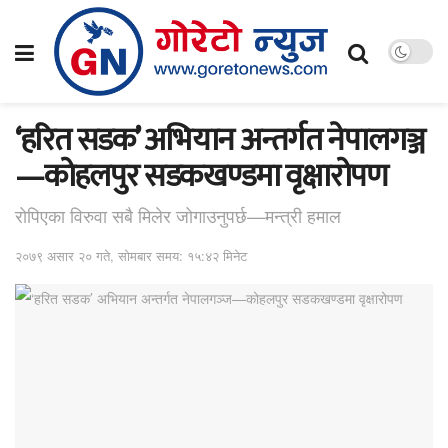
‘हरित सडक’ अभियान अन्तर्गत नेपालगञ्ज
—कोहलपुर सडकखण्डमा वृक्षारोपण
रोपिएका विरुवा सबै मिलेर जोगाउनुपर्छ—मन्त्री हमाल
२०७९ असार २० गते, सोमबार समय: १५:४२ मिनेट